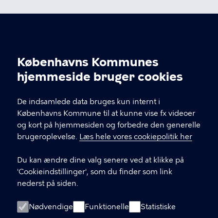
Kultur og Fritid N
Københavns Kommunes
Cookieindstillinger
hjemmeside bruger cookies
KONTAKT
De indsamlede data bruges kun internt i
Københavns Kommune til at kunne vise fx videoer
Københavns Kommune Nyropsgade 3, 1602
og kort på hjemmesiden og forbedre den generelle
København V
brugeroplevelse.
Læs hele vores cookiepolitik her
33 66 33 66
Du kan ændre dine valg senere ved at klikke på
'Cookieindstillinger', som du finder som link
nederst på siden.
LINKS
Om os
Nødvendige
Funktionelle
Statistiske