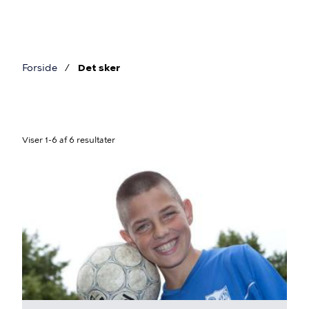
Gå
til
hovedindhold
Forside
Det sker
Brødkrumme
Viser 1-6 af 6 resultater
Det
sker
i
Kultur
og
Fritid