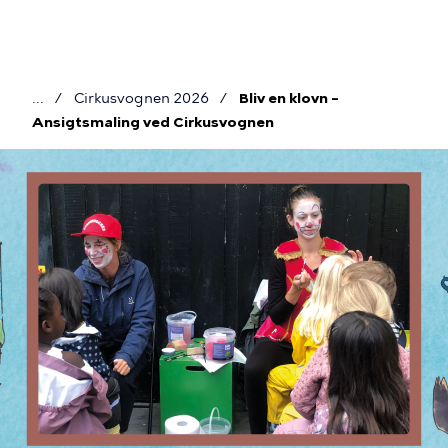
Gå
til
hovedindhold
Cirkusvognen 2026
Bliv en klovn –
Brødkrumme
Ansigtsmaling ved Cirkusvognen
Billede