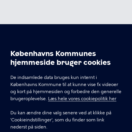
Kultur og Fritid N
Københavns Kommunes
Cookieindstillinger
hjemmeside bruger cookies
KONTAKT
De indsamlede data bruges kun internt i
Københavns Kommune til at kunne vise fx videoer
Københavns Kommune Nyropsgade 3, 1602
og kort på hjemmesiden og forbedre den generelle
København V
brugeroplevelse.
Læs hele vores cookiepolitik her
33 66 33 66
Du kan ændre dine valg senere ved at klikke på
'Cookieindstillinger', som du finder som link
nederst på siden.
LINKS