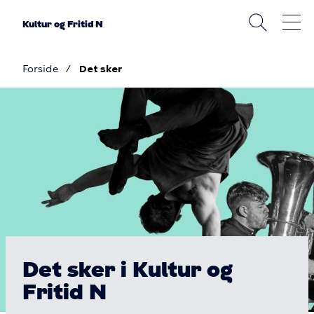
Gå
til
Kultur og Fritid N
hovedindhold
Forside
Det sker
Brødkrumme
Billede
Det
sker
i
Kultur
og
Fritid
Det sker i Kultur og
N
Fritid N