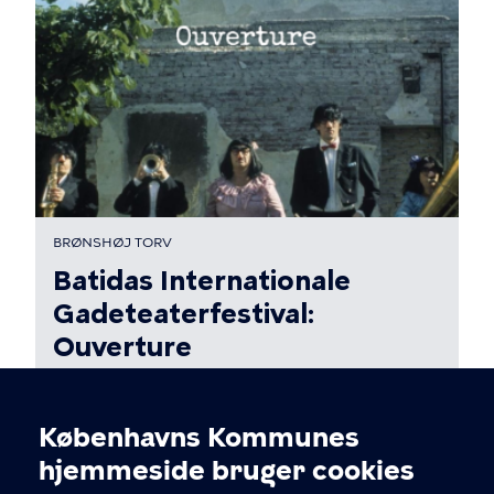
BRØNSHØJ TORV
Batidas Internationale
Gadeteaterfestival:
Ouverture
Tor. 13. aug. 2026 Kl. 19 - 19.40
Københavns Kommunes
Cookieindstillinger
hjemmeside bruger cookies