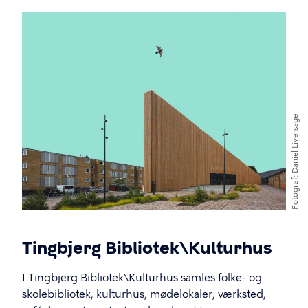
Billede
Daniel Liversage
Fotograf
Tingbjerg Bibliotek\Kulturhus
I Tingbjerg Bibliotek\Kulturhus samles folke- og
skolebibliotek, kulturhus, mødelokaler, værksted,