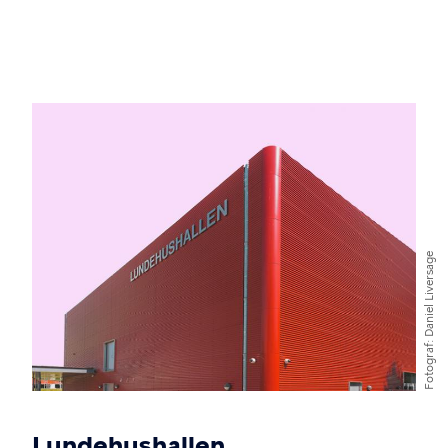
Billede
Daniel Liversage
Fotograf
Lundehushallen