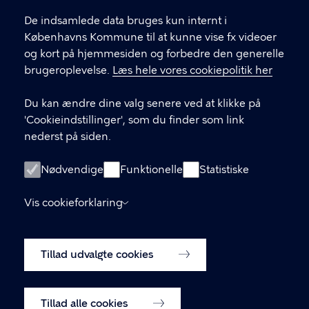
De indsamlede data bruges kun internt i
Københavns Kommune til at kunne vise fx videoer
og kort på hjemmesiden og forbedre den generelle
brugeroplevelse.
Læs hele vores cookiepolitik her
Kultur og Fritid N
Du kan ændre dine valg senere ved at klikke på
'Cookieindstillinger', som du finder som link
nederst på siden.
KONTAKT
Nødvendige
Funktionelle
Statistiske
Københavns Kommune Nyropsgade 3, 1602
Vis cookieforklaring
København V
33 66 33 66
Tillad udvalgte cookies
LINKS
Tillad alle cookies