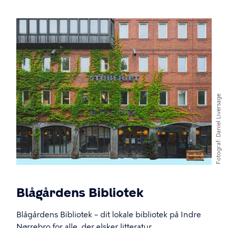
Billede
Daniel Liversage
Fotograf
Blågårdens Bibliotek
Blågårdens Bibliotek – dit lokale bibliotek på Indre
Nørrebro for alle, der elsker litteratur.