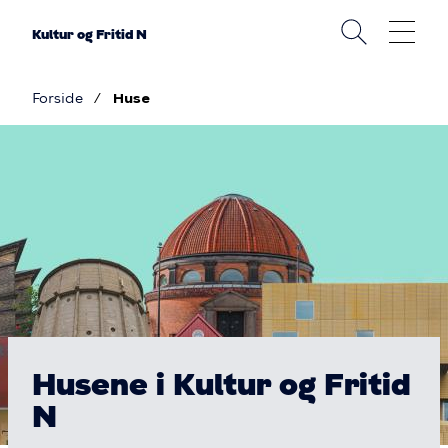
Gå
til
Kultur og Fritid N
hovedindhold
Forside
Huse
Brødkrumme
Billede
Huse
Husene i Kultur og Fritid
N