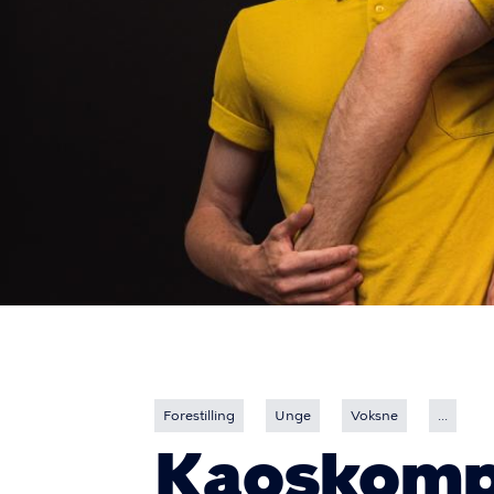
Forestilling
Unge
Voksne
...
Kaoskomp