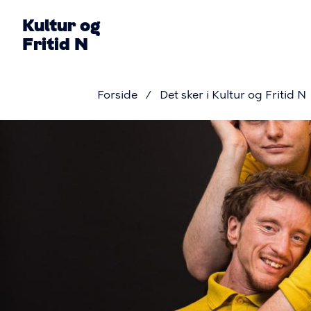
Gå
Kultur og
til
Fritid N
hovedindhold
Primær
Forside
Det sker i Kultur og Fritid N
navigati
Brødkru