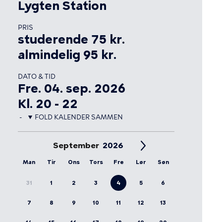
Lygten Station
PRIS
studerende 75 kr.
almindelig 95 kr.
DATO & TID
Fre. 04. sep. 2026
Kl. 20 - 22
FOLD KALENDER SAMMEN
September
Man
Tir
Ons
Tors
Fre
Lør
Søn
31
1
2
3
4
5
6
7
8
9
10
11
12
13