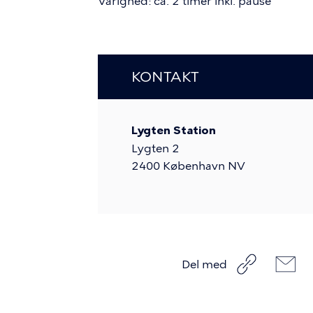
Varighed: ca. 2 timer inkl. pause
KONTAKT
Lygten Station
Lygten 2
2400
København NV
Del med