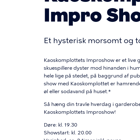
Impro Sh
Et hysterisk morsomt og to
Kaoskomplottets Improshow er et live 
skuespillere dyster mod hinanden i hum
hele lige på stedet, på baggrund af publ
show med Kaoskomplottet er hamrende h
øl eller sodavand på huset.*
Så hæng din travle hverdag i garderoben,
Kaoskomplottets Improshow!
Døre: kl. 19.30
Showstart: kl. 20.00