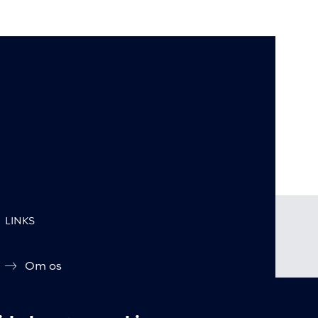
LINKS
Om os
Tilmeld dig vores nyhedsbrev