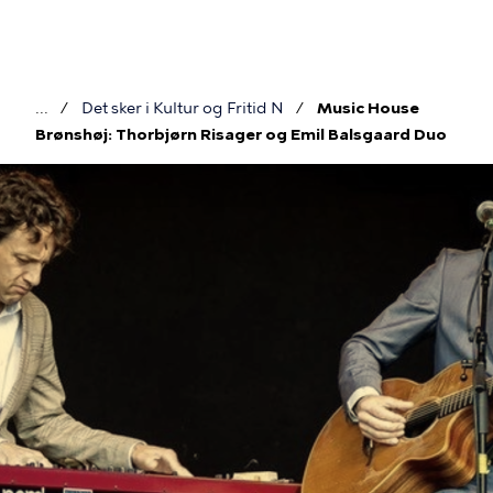
Gå
til
hovedindhold
Det sker i Kultur og Fritid N
Music House
Brødkrumme
Brønshøj: Thorbjørn Risager og Emil Balsgaard Duo