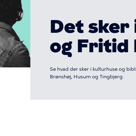
Kultur
og
Det sker 
Fritid
og Fritid
N
Se hvad der sker i kulturhuse og bibl
Brønshøj, Husum og Tingbjerg.