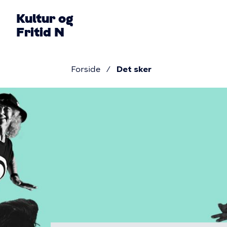
Gå
Kultur og
til
Fritid N
hovedindhold
Primær
Forside
Det sker
navigati
Brødkru
Billede
Det
sker
i