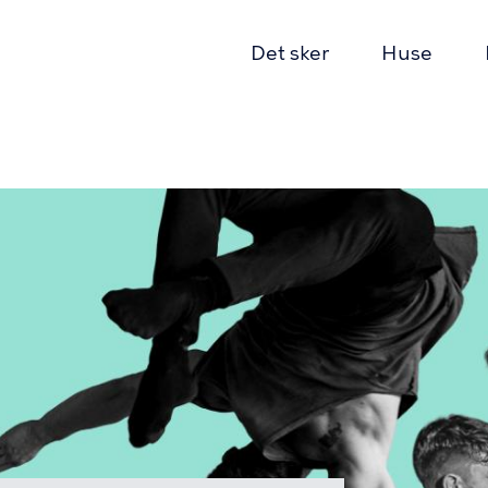
Det sker
Huse
on
mme