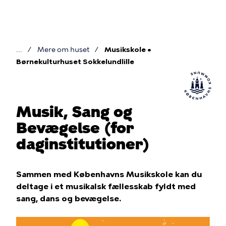
Gå
til
hovedindhold
Mere om huset
Musikskole •
Brødkrumme
Børnekulturhuset Sokkelundlille
Musik, Sang og
Bevægelse (for
daginstitutioner)
Sammen med Københavns Musikskole kan du
deltage i et musikalsk fællesskab fyldt med
sang, dans og bevægelse.
Billede