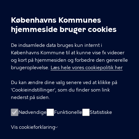
Kultur og Fritid N
Københavns Kommunes
Cookieindstillinger
hjemmeside bruger cookies
KONTAKT
De indsamlede data bruges kun internt i
Københavns Kommune til at kunne vise fx videoer
Københavns Kommune Nyropsgade 3, 1602
og kort på hjemmesiden og forbedre den generelle
København V
brugeroplevelse.
Læs hele vores cookiepolitik her
33 66 33 66
Du kan ændre dine valg senere ved at klikke på
'Cookieindstillinger', som du finder som link
nederst på siden.
LINKS
Om os
Nødvendige
Funktionelle
Statistiske
Tilmeld dig vores nyhedsbrev
Vis cookieforklaring
Tilgængelighedserklæring