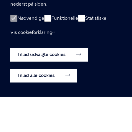
nederst på siden.
Københavns Kommune Nyropsgade 3, 1602
København V
Nødvendige
Funktionelle
Statistiske
33 66 33 66
Vis cookieforklaring
LINKS
Tillad udvalgte cookies
Om os
Tilmeld dig vores nyhedsbrev
Tillad alle cookies
Tilgængelighedserklæring
Cookiepolitik
Cookieindstillinger