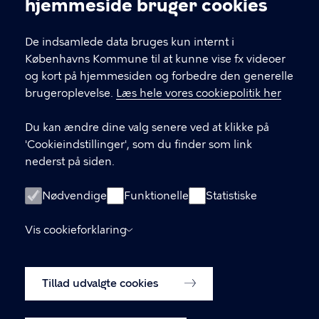
hjemmeside bruger cookies
De indsamlede data bruges kun internt i
Københavns Kommune til at kunne vise fx videoer
Kultur og Fritid N
og kort på hjemmesiden og forbedre den generelle
brugeroplevelse.
Læs hele vores cookiepolitik her
Du kan ændre dine valg senere ved at klikke på
KONTAKT
'Cookieindstillinger', som du finder som link
nederst på siden.
Københavns Kommune Nyropsgade 3, 1602
København V
Nødvendige
Funktionelle
Statistiske
33 66 33 66
Vis cookieforklaring
LINKS
Tillad udvalgte cookies
Om os