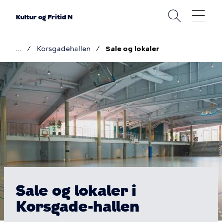
Gå
til
Kultur og Fritid N
hovedindhold
Korsgadehallen
Sale og lokaler
Brødkrumme
Billede
Sale
og
lokaler
-
Korsgadehallen
Sale og lokaler i
Korsgade-hallen