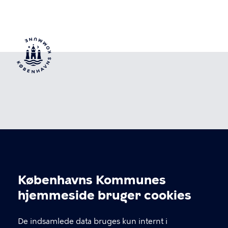
Kultur og Fritid N
Københavns Kommunes
Cookieindstillinger
hjemmeside bruger cookies
KONTAKT
De indsamlede data bruges kun internt i