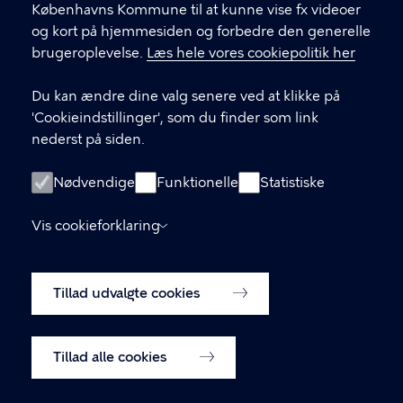
Københavns Kommune til at kunne vise fx videoer
Københavns Kommune Nyropsgade 3, 1602
og kort på hjemmesiden og forbedre den generelle
København V
brugeroplevelse.
Læs hele vores cookiepolitik her
33 66 33 66
Du kan ændre dine valg senere ved at klikke på
'Cookieindstillinger', som du finder som link
nederst på siden.
LINKS
Om os
Nødvendige
Funktionelle
Statistiske
Tilmeld dig vores nyhedsbrev
Vis cookieforklaring
Tilgængelighedserklæring
Tillad udvalgte cookies
Cookiepolitik
Cookieindstillinger
Tillad alle cookies