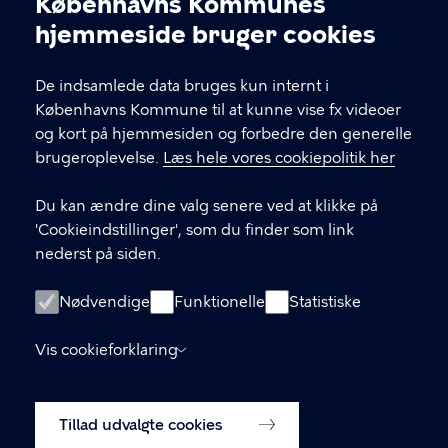
Københavns Kommunes
Cookieindstillinger
hjemmeside bruger cookies
KONTAKT
De indsamlede data bruges kun internt i
Københavns Kommune til at kunne vise fx videoer
Københavns Kommune Nyropsgade 3, 1602
og kort på hjemmesiden og forbedre den generelle
København V
brugeroplevelse.
Læs hele vores cookiepolitik her
33 66 33 66
Du kan ændre dine valg senere ved at klikke på
'Cookieindstillinger', som du finder som link
nederst på siden.
LINKS
Om os
Nødvendige
Funktionelle
Statistiske
Tilmeld dig vores nyhedsbrev
Vis cookieforklaring
Tilgængelighedserklæring
Tillad udvalgte cookies
Cookiepolitik